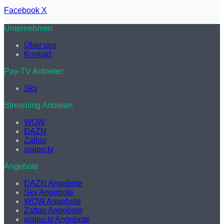
WhatsApp
Teilen
Facebook
X
via
E-
Unternehmen
Mail
Über uns
Kontakt
Pay-TV Anbieter:
Sky
Streaming Anbieter:
WOW
DAZN
Zattoo
waipu.tv
Angebote
DAZN Angebote
Sky Angebote
WOW Angebote
Zattoo Angebote
waipu.tv Angebote