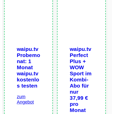
waipu.tv
waipu.tv
Probemo
Perfect
nat: 1
Plus +
Monat
WOW
waipu.tv
Sport im
kostenlo
Kombi-
s testen
Abo für
nur
zum
37,99 €
Angebot
pro
Monat