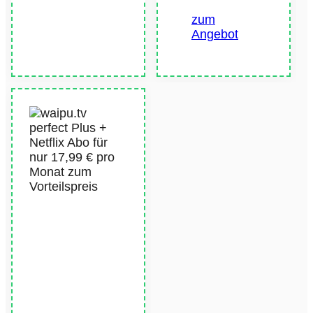
zum
Angebot