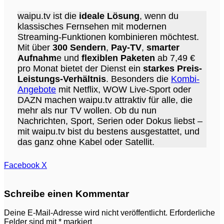
waipu.tv ist die
ideale Lösung
, wenn du
klassisches Fernsehen mit modernen
Streaming-Funktionen kombinieren möchtest.
Mit über
300 Sendern
,
Pay-TV
,
smarter
Aufnahm
e und
flexiblen Paketen
ab 7,49 €
pro Monat bietet der Dienst ein
starkes Preis-
Leistungs-Verhältnis
. Besonders die
Kombi-
Angebote
mit Netflix, WOW Live-Sport oder
DAZN machen waipu.tv attraktiv für alle, die
mehr als nur TV wollen. Ob du nun
Nachrichten, Sport, Serien oder Dokus liebst –
mit waipu.tv bist du bestens ausgestattet, und
das ganz ohne Kabel oder Satellit.
WhatsApp
Teilen
Facebook
X
via
E-
Mail
Schreibe einen Kommentar
Deine E-Mail-Adresse wird nicht veröffentlicht.
Erforderliche
Felder sind mit
*
markiert