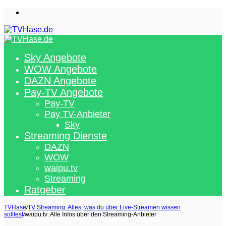
Menü
Sky Angebote
WOW Angebote
DAZN Angebote
Pay-TV Angebote
Pay-TV
Pay TV-Anbieter
Sky
Streaming Dienste
DAZN
WOW
waipu.tv
Streaming
Ratgeber
TVHase
/
TV Streaming: Alles, was du über Live-Streamen wissen
solltest
/
waipu.tv: Alle Infos über den Streaming-Anbieter