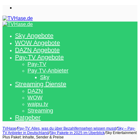
Menü
Sky Angebote
WOW Angebote
DAZN Angebote
Pay-TV Angebote
Pay-TV
Pay TV-Anbieter
Sky
Streaming Dienste
DAZN
WOW
waipu.tv
Streaming
Ratgeber
TVHase
/
Pay-TV: Alles, was du über Bezahlfernsehen wissen musst
/
Sky – Pay-
TV Anbieter in Deutschland
/
Sky Pakete in 2025 im Überblick
/
Sky Entertainment
Plus Paket: Inhalte, Sender & Preise