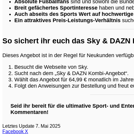
Absolute Fußballfans
sind und sowohl die Bunde
Breit gefächertes Sportinteresse
haben und nebe
Auch abseits des Sports Wert auf hochwertige
Ein attraktives Preis-Leistungs-Verhältnis
suche
So sichert ihr euch das Sky & DAZN
Dieses Angebot ist in der Regel für Neukunden verfüg
Besucht die Webseite von Sky.
Sucht nach dem „Sky & DAZN Kombi-Angebot“.
Wählt das Angebot für 64,99 € monatlich im Jahr
Folgt den Anweisungen zur Bestellung und freut e
Seid ihr bereit für die ultimative Sport- und E
Kommentaren!
Letztes Update 7. Mai 2025
WhatsApp
Teilen
Facebook
X