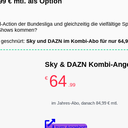
 € mtl. als Option
l-Action der Bundesliga und gleichzeitig die vielfältige
d Shows kommen?
h geschnürt:
Sky und DAZN im Kombi-Abo für nur 64,9
Sky & DAZN Kombi-Ang
64
€
.99
im Jahres-Abo, danach 84,99 € mtl.
zum Angebot*